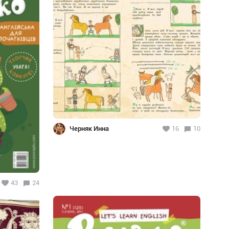
Черняк Инна
16
10
43
24