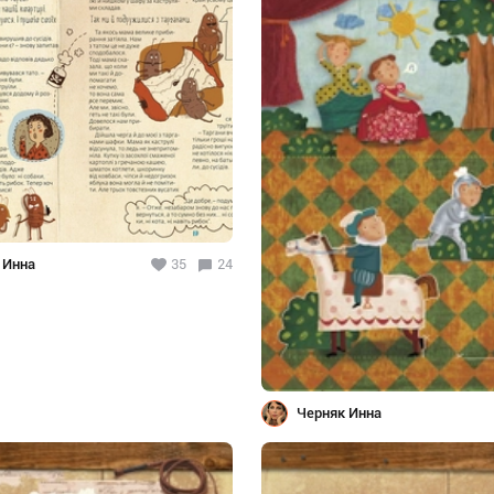
 Инна
35
24
Черняк Инна