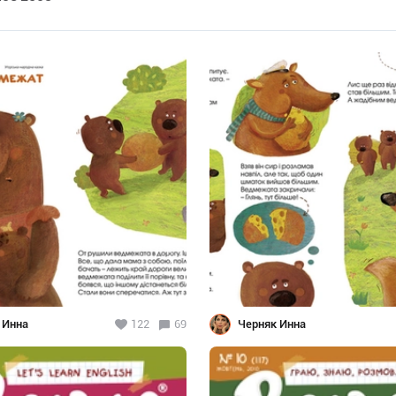
 Инна
122
69
Черняк Инна