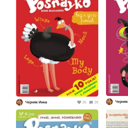
Черняк
Черняк Инна
36
28