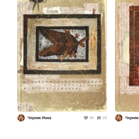
Черняк Инна
36
28
Черняк