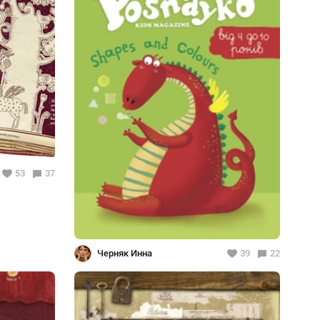
53
37
Черняк Инна
39
22