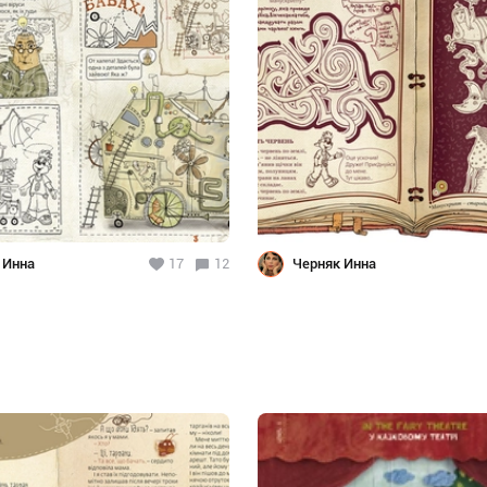
 Инна
17
12
Черняк Инна