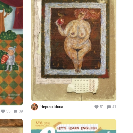
Черняк Инна
51
41
55
39