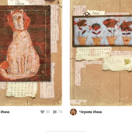
 Инна
30
19
Черняк Инна