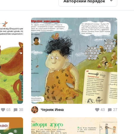
Авторский порядок
65
38
Черняк Инна
43
27