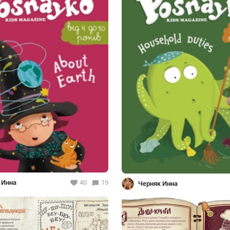
 Инна
40
19
Черняк Инна