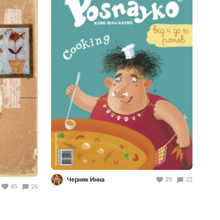
Черняк Инна
39
22
45
26