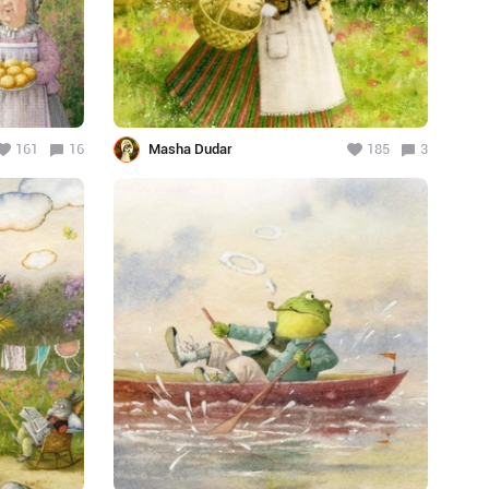
161
16
Masha Dudar
185
3