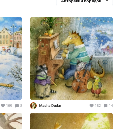
Авторский порядок
159
8
Masha Dudar
182
14