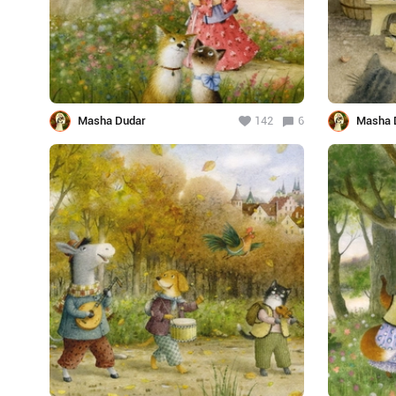
Masha Dudar
142
6
Masha 