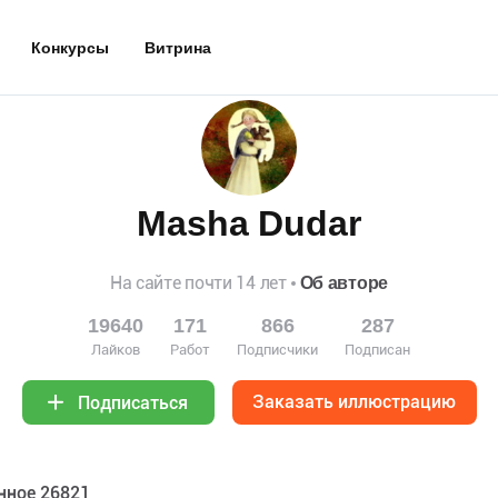
Конкурсы
Витрина
Masha Dudar
На сайте почти 14 лет
Об авторе
19640
171
866
287
Лайков
Работ
Подписчики
Подписан
Заказать иллюстрацию
Подписаться
нное 26821