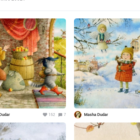
Dudar
152
7
Masha Dudar