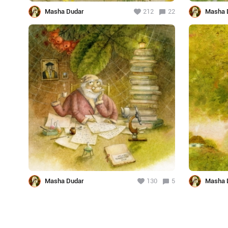
Masha Dudar
212
22
Masha 
Masha Dudar
130
5
Masha 