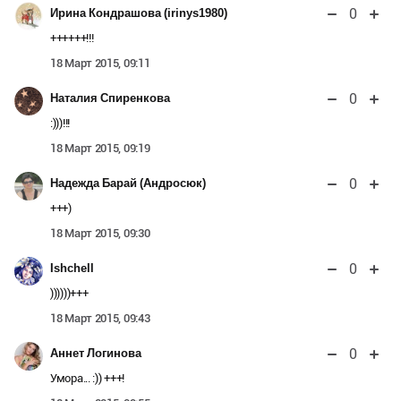
0
Ирина Кондрашова (irinys1980)
++++++!!!
18 Март 2015, 09:11
0
Наталия Спиренкова
:)))!!!
18 Март 2015, 09:19
0
Надежда Барай (Андросюк)
+++)
18 Март 2015, 09:30
0
Ishchell
))))))+++
18 Март 2015, 09:43
0
Аннет Логинова
Умора... :)) +++!