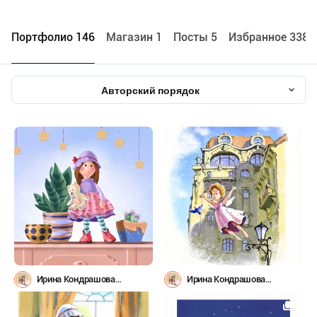
Портфолио 146
Maгазин 1
Посты 5
Избранное 3388
Авторский порядок
Ирина Кондрашова
Ирина Кондрашова
(irinys1980)
(irinys1980)