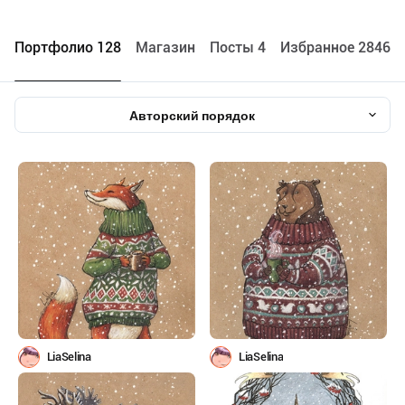
Портфолио 128
Maгазин
Посты 4
Избранное 2846
Авторский порядок
LiaSelina
LiaSelina