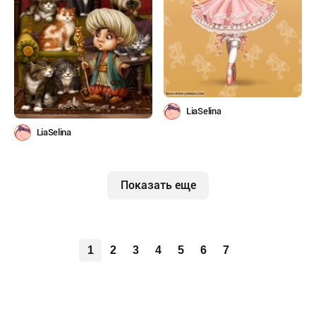
LiaSelina
LiaSelina
Показать еще
1
2
3
4
5
6
7