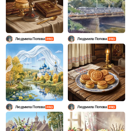
Людмила Попова
Людмила Попова
PRO
PRO
Людмила Попова
Людмила Попова
PRO
PRO