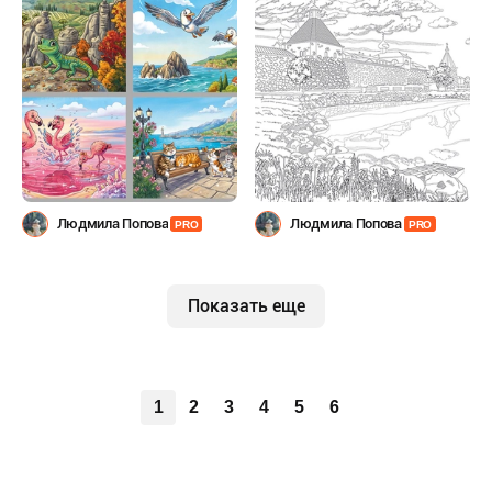
Людмила Попова
Людмила Попова
PRO
PRO
Показать еще
1
2
3
4
5
6