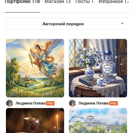
Портфолио 118
Maгазин 13
Посты 1
Избранное 177
Авторский порядок
Людмила Попова
Людмила Попова
PRO
PRO