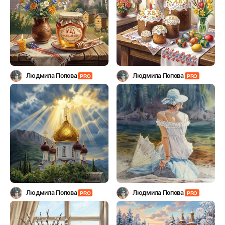
Людмила Попова
Людмила Попова
PRO
PRO
Людмила Попова
Людмила Попова
PRO
PRO