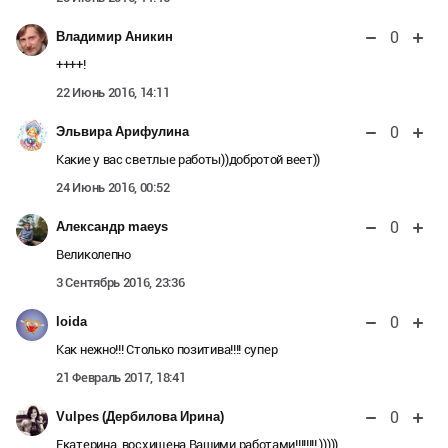
0
Владимир Аникин
++++!
22 Июнь 2016, 14:11
0
Эльвира Арифулина
Какие у вас светлые работы))добротой веет))
24 Июнь 2016, 00:52
0
Александр maeys
Великолепно
3 Сентябрь 2016, 23:36
0
loida
Как нежно!!! Столько позитива!!!! супер
21 Февраль 2017, 18:41
0
Vulpes (Дербилова Ирина)
Екатерина, восхищена Вашими работами!!!!!!!! )))))