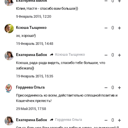
0
Екатерина Бабок
Юлия, Настя - спасибо вам большое))
9 Февраль 2015, 12:20
0
Ксюша Тыщенко
эх, хорошо!)
19 Февраль 2015, 14:48
0
Ксюша Тыщенко
Екатерина Бабок
Ксюша, рада-рада видеть, спасибо тебе большое, что
забежала))
19 Февраль 2015, 15:35
0
Гордеева Ольга
Присоединяюсь ко всем, действительно сплошной позитив и
Кошечёчек прелесть!
29 Май 2015, 17:58
0
Гордеева Ольга
Екатерина Бабок
Ольга, большое Вам спасибо за добрые слова , за внимание) Я