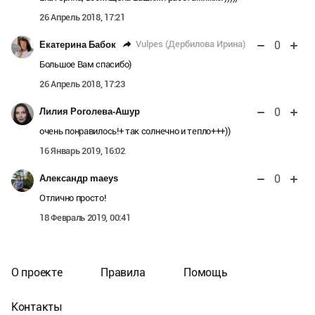
26 Апрель 2018, 17:21
0
Vulpes (Дербилова Ирина)
Екатерина Бабок
Большое Вам спасибо)
26 Апрель 2018, 17:23
0
Лилия Роголева-Ашур
очень понравилось!+ так солнечно и тепло+++))
16 Январь 2019, 16:02
0
Александр maeys
Отлично просто!
18 Февраль 2019, 00:41
О проекте
Правила
Помощь
Контакты