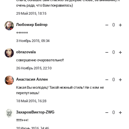
очень рада, что Вам понравилось)
29 Май 2015, 18:15
0
Любомир Бейгер
++++++
3 Ноябрь 2015, 09:34
0
obrazovala
совершенно очаровательно!!
26 Ноябрь 2015, 22:10
0
Анастасия Аллен
Какая Вы молодец! Такой нежный стиль! Ни с кем не
перепутаешь!
18 Май 2016, 16:28
0
ЗахаровВиктор-ZWG
!!!!!!!+++!
20 Июнь 2016, 14:46