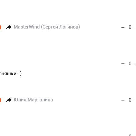
MasterWind (Сергей Логинов)
0
0
няшки. :)
Юлия Марголина
0