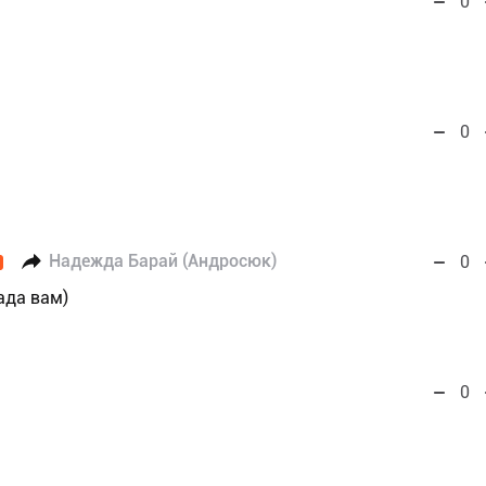
0
0
Надежда Барай (Андросюк)
0
ада вам)
0