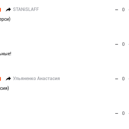
STANiSLAFF
0
ерси)
0
ьные!
Ульяненко Анастасия
0
сия)
0