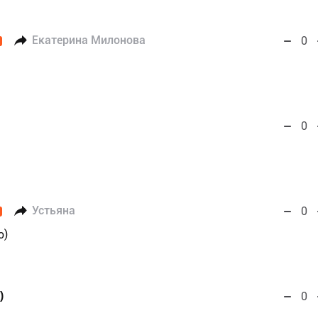
Екатерина Милонова
0
0
Устьяна
0
о)
)
0