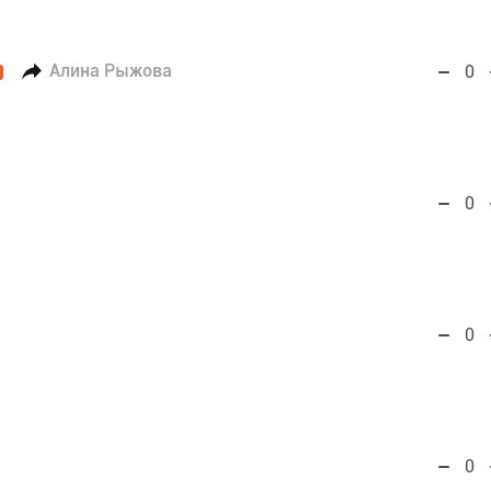
Алина Рыжова
0
0
0
0