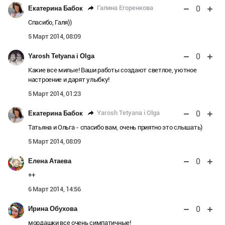
0
Галина Егоренкова
Екатерина Бабок
Спасибо, Галя))
5 Март 2014, 08:09
0
Yarosh Tetyana i Olga
Какие все милые! Ваши работы создают светлое, уютное
настроение и дарят улыбку!
5 Март 2014, 01:23
0
Yarosh Tetyana i Olga
Екатерина Бабок
Татьяна и Ольга - спасибо вам, очень приятно это слышать)
5 Март 2014, 08:09
0
Елена Атаева
++
6 Март 2014, 14:56
0
Ирина Обухова
мордашки все очень симпатичные!