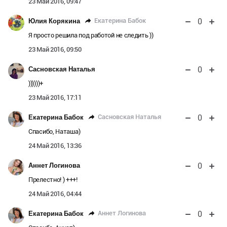
23 Май 2016, 09:47
0
Екатерина Бабок
Юлия Корякина
Я просто решила под работой не следить ))
23 Май 2016, 09:50
0
Сасновская Наталья
))))))+
23 Май 2016, 17:11
0
Сасновская Наталья
Екатерина Бабок
Спасибо, Наташа)
24 Май 2016, 13:36
0
Аннет Логинова
Прелестно! ) +++!
24 Май 2016, 04:44
0
Аннет Логинова
Екатерина Бабок