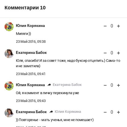
Комментарии
10
0
Юлия Корякина
Миляги ))
23 Май 2016, 09:38
0
Екатерина Бабок
Юля, спасибо! И за совет тоже, надо буксир отцепить.) Сама-то
и не заметила)
23 Май 2016, 09:41
0
Екатерина Бабок
Юлия Корякина
Ой, я коммент в личку перекинула уже
23 Май 2016, 09:43
0
Юлия Корякина
Екатерина Бабок
)) Повторенье - мать ученья, мне не помешает)