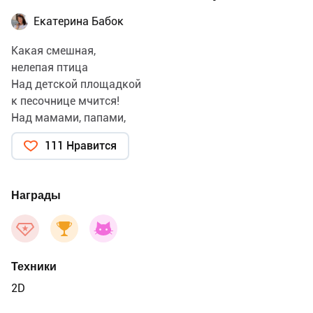
Екатерина Бабок
Какая смешная,
нелепая птица
Над детской площадкой
к песочнице мчится!
Над мамами, папами,
над малышами
111 Нравится
Восторженно машет
большими... ушами!
Толстяк уронил
Награды
половинку ватрушки,
И замерли спицы
в руках у старушки
И сразу притихли
Техники
все рёвы и плаксы
При виде весёлой,
2D
летающей таксы! ))) Наталья Карпова