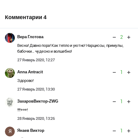
Комментарии
4
2
Вера Глотова
Весна! Давно пора! Как тепло и уютно! Нарциссы, примулы,
бабочки... чудесно и волшебно!
27 Январь 2020, 12:27
1
Anna Antracit
Здорово!
27 Январь 2020, 13:30
1
ЗахаровВиктор-ZWG
!!!!+++!
28 Январь 2020, 13:26
1
Янаев Виктор
Я