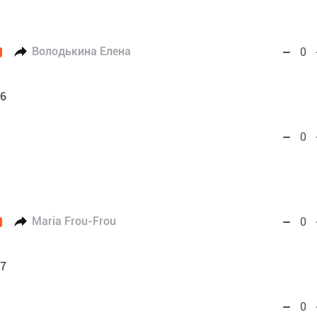
Володькина Елена
0
56
0
Maria Frou-Frou
0
57
0