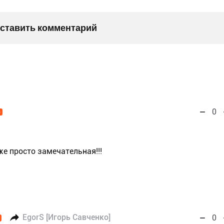
оставить комментарий
0
O
же просто замечательная!!!
EgorS [Игорь Савченко]
0