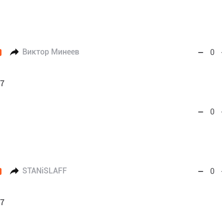
Виктор Минеев
0
57
0
STANiSLAFF
0
57