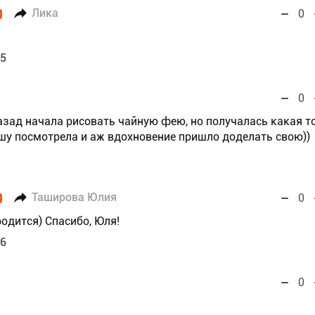
Лика
0
55
0
назад начала рисовать чайную фею, но получалась какая т
Вашу посмотрела и аж вдохновение пришло доделать свою))
Таширова Юлия
0
одится) Спасибо, Юля!
56
0