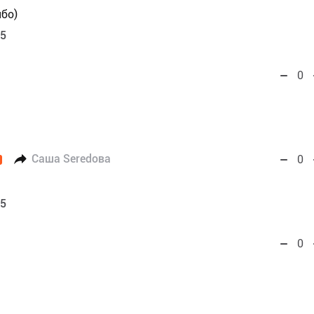
ибо)
55
0
Саша Seredова
0
55
0