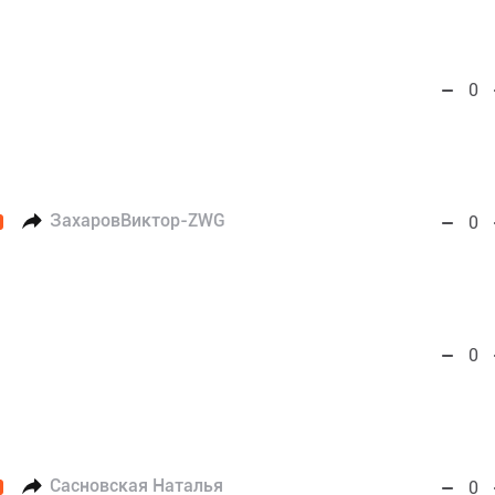
0
ЗахаровВиктор-ZWG
0
0
Сасновская Наталья
0