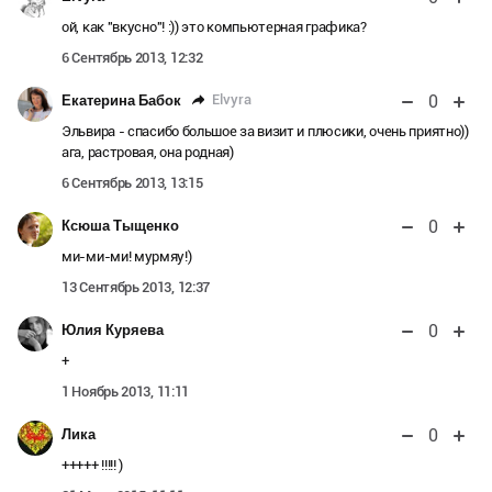
ой, как "вкусно"! :)) это компьютерная графика?
6 Сентябрь 2013, 12:32
0
Elvyra
Екатерина Бабок
Эльвира - спасибо большое за визит и плюсики, очень приятно))
ага, растровая, она родная)
6 Сентябрь 2013, 13:15
0
Ксюша Тыщенко
ми-ми-ми! мурмяу!)
13 Сентябрь 2013, 12:37
0
Юлия Куряева
+
1 Ноябрь 2013, 11:11
0
Лика
+++++ !!!!! )