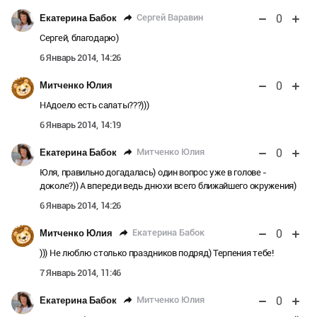
0
Сергей Варавин
Екатерина Бабок
Сергей, благодарю)
6 Январь 2014, 14:26
0
Митченко Юлия
НАдоело есть салаты???)))
6 Январь 2014, 14:19
0
Митченко Юлия
Екатерина Бабок
Юля, правильно догадалась) один вопрос уже в голове -
доколе?)) А впереди ведь днюхи всего ближайшего окружения)
6 Январь 2014, 14:26
0
Екатерина Бабок
Митченко Юлия
))) Не люблю столько праздников подряд) Терпения тебе!
7 Январь 2014, 11:46
0
Митченко Юлия
Екатерина Бабок