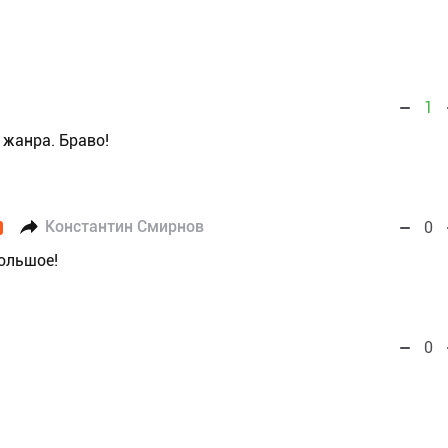
1
 жанра. Браво!
Константин Смирнов
0
большое!
0