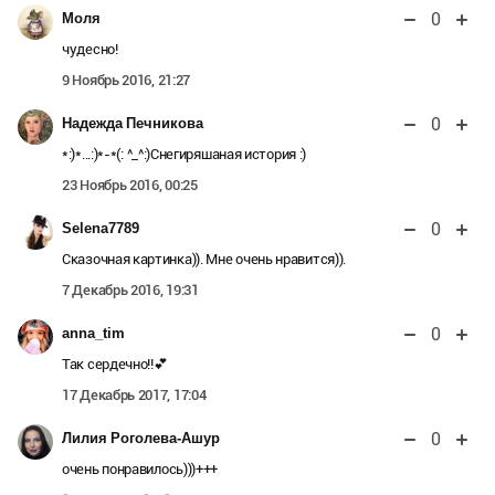
0
Моля
чудесно!
9 Ноябрь 2016, 21:27
0
Надежда Печникова
*:)*...:)*-*(: ^_^:)Снегиряшаная история :)
23 Ноябрь 2016, 00:25
0
Selena7789
Сказочная картинка)). Мне очень нравится)).
7 Декабрь 2016, 19:31
0
anna_tim
Так сердечно!!💕
17 Декабрь 2017, 17:04
0
Лилия Роголева-Ашур
очень понравилось)))+++