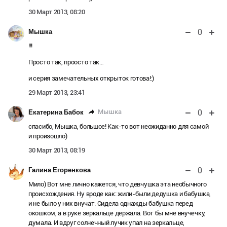
30 Март 2013, 08:20
0
Мышка
!!!
Просто так, проосто так…
и серия замечательных открыток готова!:)
29 Март 2013, 23:41
0
Мышка
Екатерина Бабок
спасибо, Мышка, большое! Как-то вот неожиданно для самой
и произошло)
30 Март 2013, 08:19
0
Галина Егоренкова
Мило) Вот мне лично кажется, что девчушка эта необычного
происхождения. Ну вроде как: жили-были дедушка и бабушка,
и не было у них внучат. Сидела однажды бабушка перед
окошком, а в руке зеркальце держала. Вот бы мне внучечку,
думала. И вдруг солнечный лучик упал на зеркальце,