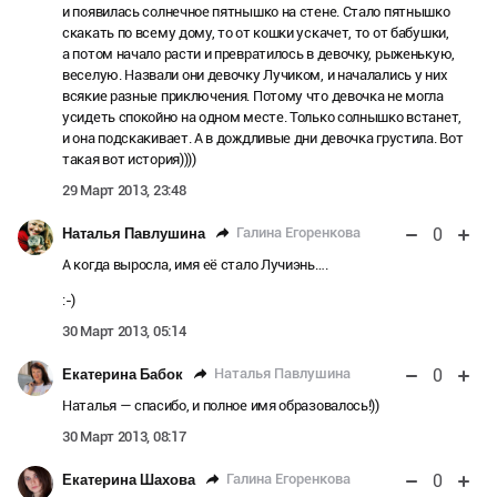
и появилась солнечное пятнышко на стене. Стало пятнышко
скакать по всему дому, то от кошки ускачет, то от бабушки,
а потом начало расти и превратилось в девочку, рыженькую,
веселую. Назвали они девочку Лучиком, и началались у них
всякие разные приключения. Потому что девочка не могла
усидеть спокойно на одном месте. Только солнышко встанет,
и она подскакивает. А в дождливые дни девочка грустила. Вот
такая вот история))))
29 Март 2013, 23:48
0
Галина Егоренкова
Наталья Павлушина
А когда выросла, имя её стало Лучиэнь….
:-)
30 Март 2013, 05:14
0
Наталья Павлушина
Екатерина Бабок
Наталья — спасибо, и полное имя образовалось!))
30 Март 2013, 08:17
0
Галина Егоренкова
Екатерина Шахова