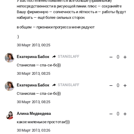
У Вас постепенно появляется всё больше (правильной)
непосредственности в рисующей линии. плюс — сохраняйте
Вашу фирменную — солнечность и лёгкость и — работы будут
набирать — ещё более сильных сторон.
в общем — признаки прогресса меня радуют
:)
30 Март 2013, 00:25
0
STANiSLAFF
Екатерина Бабок
Станислав — спа-си-бо)))
30 Март 2013, 08:25
0
STANiSLAFF
Екатерина Бабок
Станислав — спа-си-бо)))
30 Март 2013, 08:25
0
Алина Медведева
какое миленькое простотак!)))
30 Март 2013, 03:26