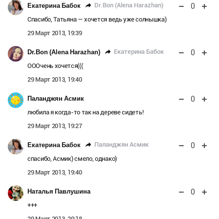
0
Dr.Bon (Alena Harazhan)
Екатерина Бабок
Спасибо, Татьяна — хочется ведь уже солнышка)
29 Март 2013, 19:39
0
Екатерина Бабок
Dr.Bon (Alena Harazhan)
ОООчень хочется(((
29 Март 2013, 19:40
0
Паланджян Асмик
любила я когда-то так на дереве сидеть!
29 Март 2013, 19:27
0
Паланджян Асмик
Екатерина Бабок
спасибо, Асмик) смело, однако)
29 Март 2013, 19:40
0
Наталья Павлушина
+++
29 Март 2013, 20:18