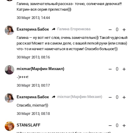
Галина, замечательный рассказ- точно, солнечная девочка!!!
Катрин-вся серия прелестная)))
30 Март 2013, 14:44
0
Галина Егоренкова
Екатерина Бабок
Галина — ну вот нет слов, очень замечательно)) Такой чудесный
рассказ! Может и в самом деле, с вашей легкой руки (или слова)
что-то и начнет намечаться в истории! Спасибо большое!))
30 Март 2013, 08:16
0
mixmar(Марфин Михаил)
-)++++!
30 Март 2013, 00:17
0
mixmar(Марфин Михаил)
Екатерина Бабок
Спасибо, mixmar!))
30 Март 2013, 08:18
0
STANiSLAFF