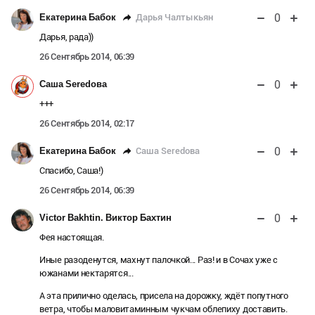
0
Дарья Чалтыкьян
Екатерина Бабок
Дарья, рада))
26 Сентябрь 2014, 06:39
0
Саша Seredова
+++
26 Сентябрь 2014, 02:17
0
Саша Seredова
Екатерина Бабок
Спасибо, Саша!)
26 Сентябрь 2014, 06:39
0
Victor Bakhtin. Виктор Бахтин
Фея настоящая.
Иные разоденутся, махнут палочкой... Раз! и в Сочах уже с
южанами нектарятся...
А эта прилично оделась, присела на дорожку, ждёт попутного
ветра, чтобы маловитаминным чукчам облепиху доставить.