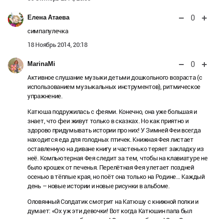
0
Елена Атаева
симпапулечка
18 Ноябрь 2014, 20:18
0
MarinaMi
Активное слушание музыки детьми дошкольного возраста (с
использованием музыкальных инструментов), ритмическое
упражнение.
Катюша подружилась с феями. Конечно, она уже большая и
знает, что феи живут только в сказках. Но как приятно и
здорово придумывать истории про них! У Зимней Феи всегда
находится еда для голодных птичек. Книжная Фея листает
оставленную на диване книгу и частенько теряет закладку из
неё. Компьютерная Фея следит за тем, чтобы на клавиатуре не
было крошек от печенья. Перелётная Фея улетает поздней
осенью в тёплые края, но поёт она только на Родине… Каждый
день – новые истории и новые рисунки в альбоме.
Оловянный Солдатик смотрит на Катюшу с книжной полки и
думает: «Ох уж эти девочки! Вот когда Катюшин папа был