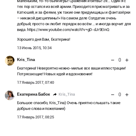
маленьким, то-то были игры! Сражения и битвы! Эх… Один я с
тех пор остался из всей армии. Приходится присматривать и за
Катюшей, и за феями, уж такие они придумщицы и фантазёрки
– никакой дисциплины!» На самом деле Солдатик очень
добрый, просто он любит порядок во всём … и иногда ворчит для
вида. https://www.youtube.com/watch?v=gD-dJr9EInQ
Хорошего дня Вам, Екатерина!
13 Июнь 2015, 10:34
0
Kris_Tina
Екатерина! Невероятно нежно-милые все ваши иллюстрации!
Потрясающие! Новых идей и вдохновения!
17 Январь 2017, 07:40
0
Kris_Tina
Екатерина Бабок
Большое спасибо, Kris_Tina) Очень приятно слышать такие
добрые слова и пожелания)
17 Январь 2017, 08:25