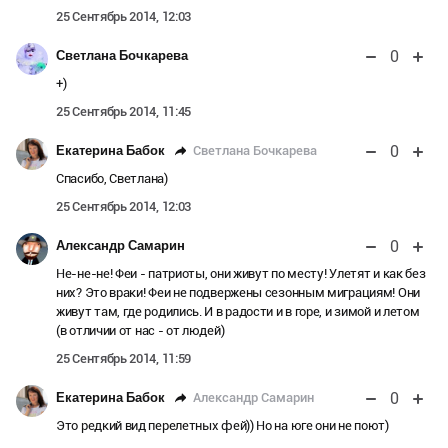
25 Сентябрь 2014, 12:03
0
Светлана Бочкарева
+)
25 Сентябрь 2014, 11:45
0
Светлана Бочкарева
Екатерина Бабок
Спасибо, Светлана)
25 Сентябрь 2014, 12:03
0
Александр Самарин
Не-не-не! Феи - патриоты, они живут по месту! Улетят и как без
них? Это враки! Феи не подвержены сезонным миграциям! Они
живут там, где родились. И в радости и в горе, и зимой и летом
(в отличии от нас - от людей)
25 Сентябрь 2014, 11:59
0
Александр Самарин
Екатерина Бабок
Это редкий вид перелетных фей)) Но на юге они не поют)