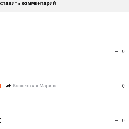
оставить комментарий
0
Касперская Марина
0
)
0