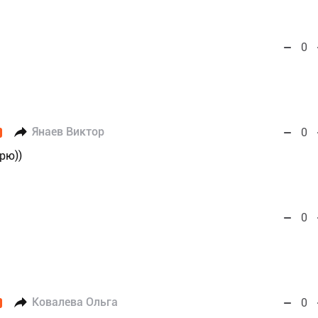
0
Янаев Виктор
0
рю))
0
Ковалева Ольга
0