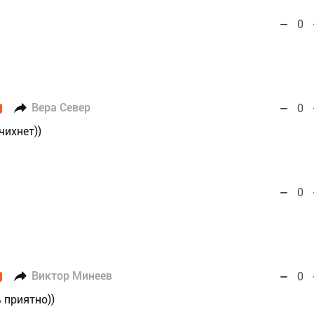
0
Вера Север
0
чихнет))
0
Виктор Минеев
0
 приятно))