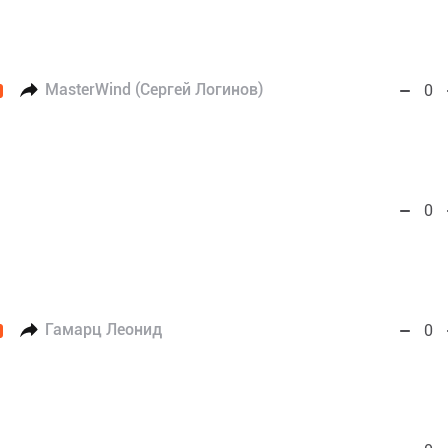
MasterWind (Сергей Логинов)
0
0
Гамарц Леонид
0