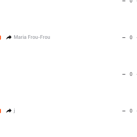
0
Maria Frou-Frou
0
0
j
0