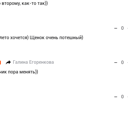
о второму, как-то так))
0
 лето хочется) Щенок очень потешный)
Галина Егоренкова
0
чик пора менять))
0