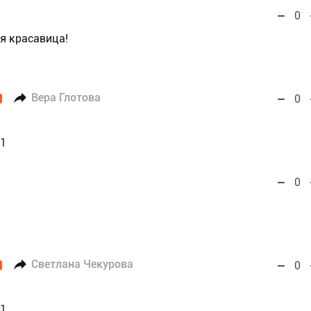
0
я красавица!
Вера Глотова
0
01
0
Светлана Чекурова
0
01