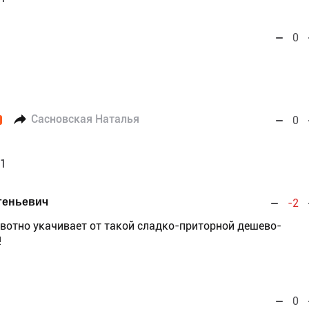
0
Сасновская Наталья
0
01
геньевич
-2
рвотно укачивает от такой сладко-приторной дешево-
!
0