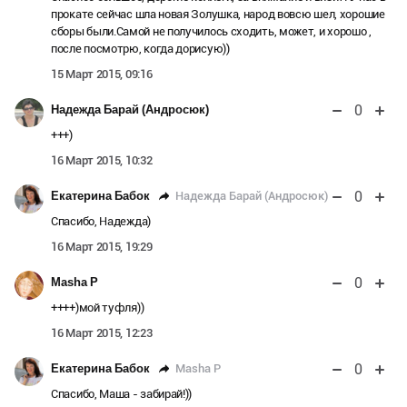
прокате сейчас шла новая Золушка, народ вовсю шел, хорошие
сборы были.Самой не получилось сходить, может, и хорошо ,
после посмотрю, когда дорисую))
15 Март 2015, 09:16
0
Надежда Барай (Андросюк)
+++)
16 Март 2015, 10:32
0
Надежда Барай (Андросюк)
Екатерина Бабок
Спасибо, Надежда)
16 Март 2015, 19:29
0
Masha P
++++)мой туфля))
16 Март 2015, 12:23
0
Masha P
Екатерина Бабок
Спасибо, Маша - забирай!))