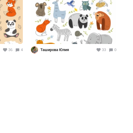
36
4
Таширова Юлия
33
0