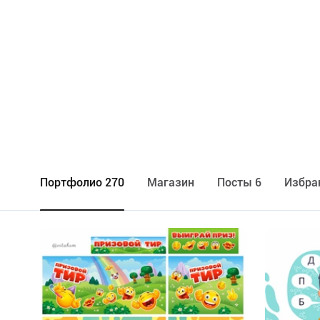
Портфолио 270
Maгазин
Посты 6
Избра