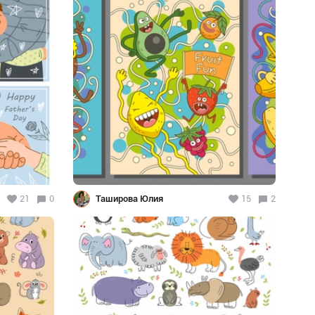
21
0
Таширова Юлия
15
2