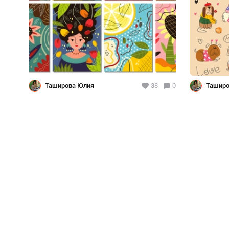
Таширова Юлия
38
0
Таширо