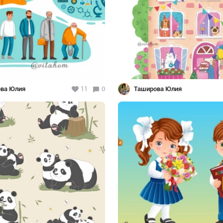
ва Юлия
11
0
Таширова Юлия