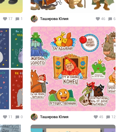
17
1
Таширова Юлия
46
6
11
0
Таширова Юлия
45
12