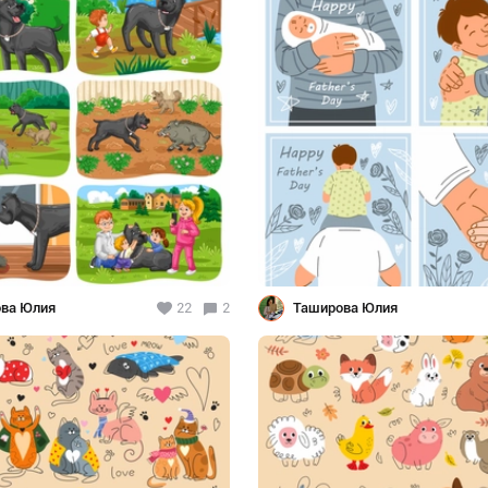
ва Юлия
22
2
Таширова Юлия