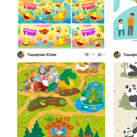
Таширова Юлия
12
0
Таширо