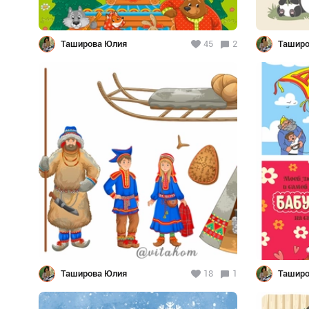
Таширова Юлия
45
2
Таширо
Таширова Юлия
18
1
Таширо