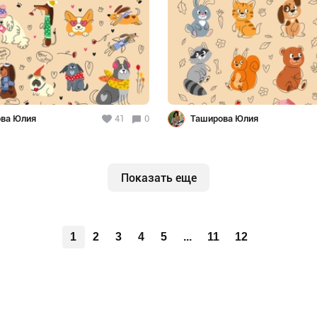
ва Юлия
41
0
Таширова Юлия
Показать еще
1
2
3
4
5
...
11
12