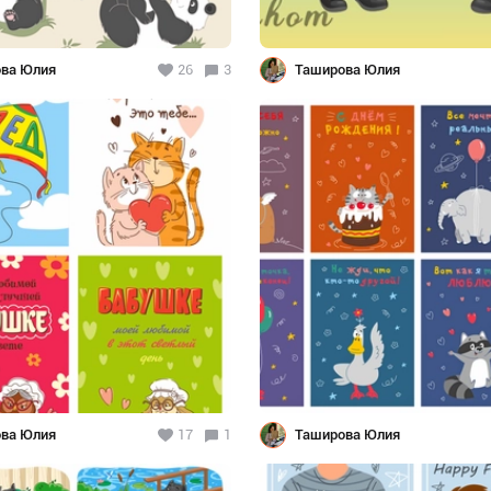
ва Юлия
26
3
Таширова Юлия
ва Юлия
17
1
Таширова Юлия