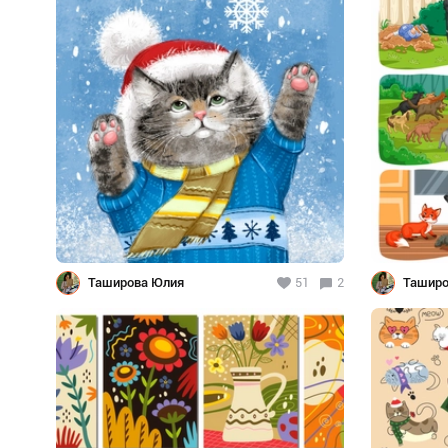
Таширова Юлия
51
2
Таширо