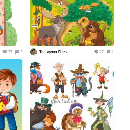
17
2
Таширова Юлия
27
2