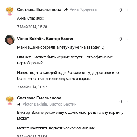
0
Анна Гордеева
Светлана Емельянова
Анна, Спасибо))
7 Май 2014, 15:38
0
Victor Bakhtin. Виктор Бахтин
Маки ещё не созрели, а петухи уже "на взводе"...)
Или нет... может быть чёрные петухи - это афганские
наркобароны?
Известно, что каждый год в Россию оттуда доставляется
больше полтыщи тонн опиума для народа.
7 Май 2014, 16:27
Светлана Емельянова
0
Victor Bakhtin. Виктор Бахтин
Виктор, Вам не рекомендую долго смотреть на эту картину
может
может наступить наркотическое опьянение..
8 Май 2014, 21:04