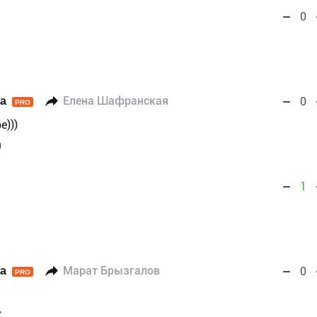
0
а
Елена Шафранская
0
PRO
е)))
9
1
а
Марат Брызгалов
0
PRO
7