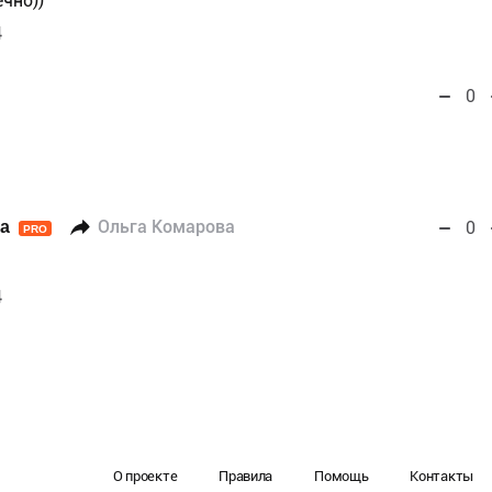
чно))
4
0
а
Ольга Комарова
0
PRO
4
О проекте
Правила
Помощь
Контакты