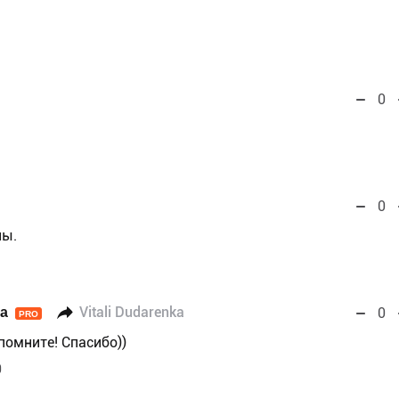
0
0
ны.
а
Vitali Dudarenka
0
PRO
 помните! Спасибо))
9