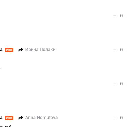
0
а
Ирина Полаки
0
PRO
4
0
а
Anna Homutova
0
PRO