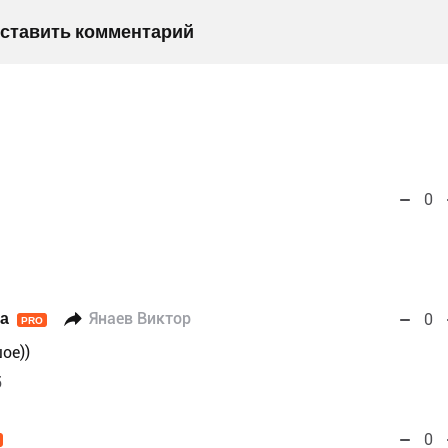
оставить комментарий
0
а
Янаев Виктор
0
PRO
ое))
5
0