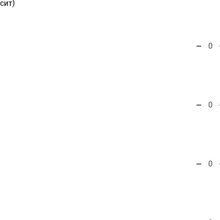
сит)
0
0
0