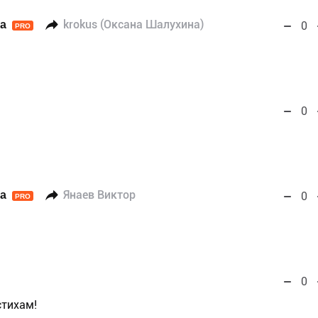
а
krokus (Оксана Шалухина)
0
PRO
0
а
Янаев Виктор
0
PRO
0
тихам!