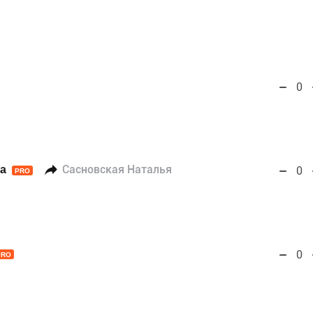
0
а
Сасновская Наталья
0
PRO
0
PRO