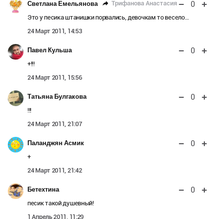
0
Трифанова Анастасия
Светлана Емельянова
Это у песика штанишки порвались, девочкам то весело…
24 Март 2011, 14:53
0
Павел Кульша
+!!!
24 Март 2011, 15:56
0
Татьяна Булгакова
!!!
24 Март 2011, 21:07
0
Паланджян Асмик
+
24 Март 2011, 21:42
0
Бетехтина
песик такой душевный!
1 Апрель 2011, 11:29