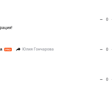
0
рация!
а
Юлия Гончарова
0
PRO
0