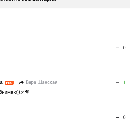
0
а
Вера Шанская
1
PRO
обнимаю))🎉💜
0