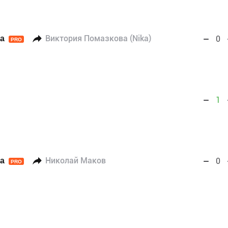
а
Виктория Помазкова (Nika)
0
PRO
1
а
Николай Маков
0
PRO