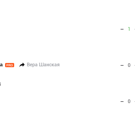
1
а
Вера Шанская
0
PRO
4
0