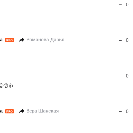
0
а
Романова Дарья
0
PRO
1
0
😉👌👍
а
Вера Шанская
0
PRO
1