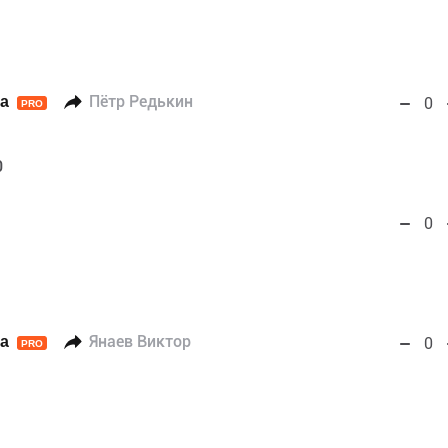
а
Пётр Редькин
0
PRO
0
0
а
Янаев Виктор
0
PRO
1