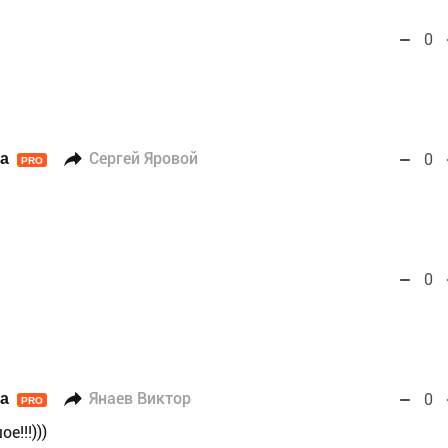
0
а
Сергей Яровой
0
PRO
0
а
Янаев Виктор
0
PRO
е!!!)))