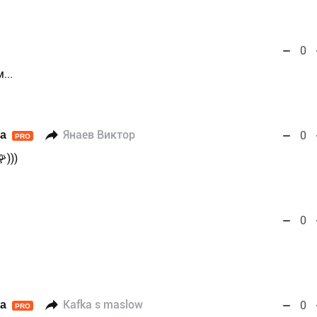
0
...
а
Янаев Виктор
0
PRO
)))
0
а
Kafka s maslow
0
PRO