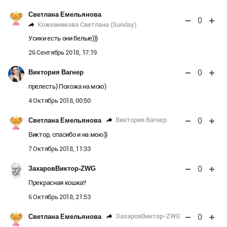
Светлана Емельянова
0
Кожевникова Светлана (Sunday)
Усики есть они белые)))
26 Сентябрь 2018, 17:19
0
Виктория Вагнер
прелесть) Похожа на мою)
4 Октябрь 2018, 00:50
0
Виктория Вагнер
Светлана Емельянова
Виктор, спасибо и на мою))
7 Октябрь 2018, 11:33
0
ЗахаровВиктор-ZWG
Прекрасная кошка!!
6 Октябрь 2018, 21:53
0
ЗахаровВиктор-ZWG
Светлана Емельянова