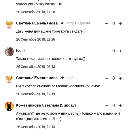
чудесную кошку котом....))!!!
26 Сентябрь 2018, 17:28
0
Пётр Редькин
Светлана Емельянова
Да у меня домашние тоже кота увидели))
26 Сентябрь 2018, 22:26
0
ledi l
Такая тихая, осенняя кошечка.. лапушка))
26 Сентябрь 2018, 08:13
0
ledi l
Светлана Емельянова
Ой, я хотела сначала её назвать осенняя кошечка!
26 Сентябрь 2018, 17:19
0
Кожевникова Светлана (Sunday)
А усики??? Где же усики? А вижу, есть)) Только мало видно их))
(божа ,как я кошек люблю!)
26 Сентябрь 2018, 12:13