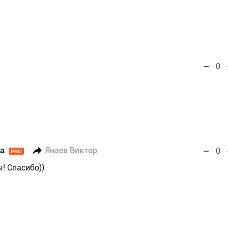
0
а
Янаев Виктор
0
PRO
! Спасибо))