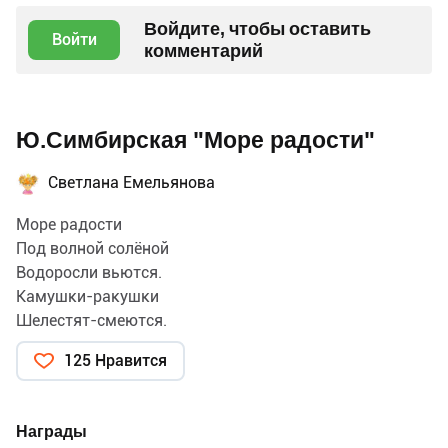
Войдите, чтобы оставить
Войти
комментарий
Ю.Симбирская "Море радости"
Светлана Емельянова
Море радости
Под волной солёной
Водоросли вьются.
Камушки-ракушки
Шелестят-смеются.
Мелкие стекляшки —
125 Нравится
Монпансье морское
Суну в рот украдкой —
Горькое какое.
Награды
Нет у моря сладости,