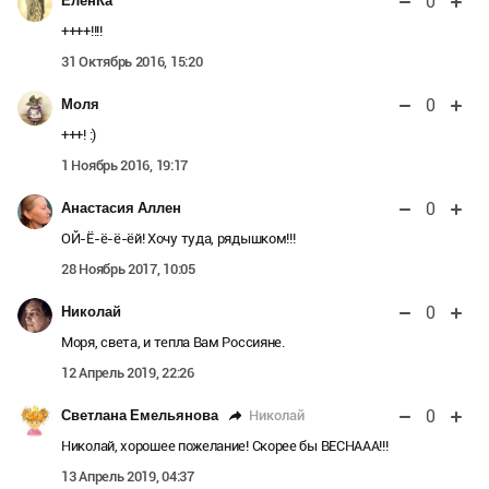
0
ЕленКа
++++!!!!
31 Октябрь 2016, 15:20
0
Моля
+++! :)
1 Ноябрь 2016, 19:17
0
Анастасия Аллен
ОЙ-Ё-ё-ё-ёй! Хочу туда, рядышком!!!
28 Ноябрь 2017, 10:05
0
Николай
Моря, света, и тепла Вам Россияне.
12 Апрель 2019, 22:26
0
Николай
Светлана Емельянова
Николай, хорошее пожелание! Скорее бы ВЕСНААА!!!
13 Апрель 2019, 04:37