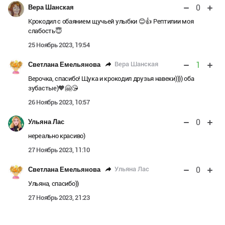
0
Вера Шанская
Крокодил с обаянием щучьей улыбки 😊👍 Рептилии моя
слабость😇
25 Ноябрь 2023, 19:54
1
Вера Шанская
Светлана Емельянова
Верочка, спасибо! Щука и крокодил друзья навеки)))) оба
зубастые)🧡🤗😘
26 Ноябрь 2023, 10:57
0
Ульяна Лас
нереально красиво)
27 Ноябрь 2023, 11:10
0
Ульяна Лас
Светлана Емельянова
Ульяна, спасибо))
27 Ноябрь 2023, 21:23