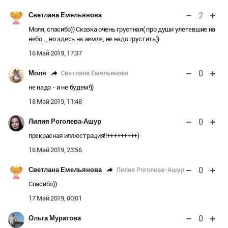
2
Светлана Емельянова
Моля, спасибо)) Сказка очень грустная( про души улетевшие на
небо..., но здесь на земле, не надо грустить))
16 Май 2019, 17:37
0
Светлана Емельянова
Моля
не надо - и не будем!))
18 Май 2019, 11:48
0
Лилия Роголева-Ашур
прекрасная иллюстрация!!+++++++++)
16 Май 2019, 23:56
0
Лилия Роголева-Ашур
Светлана Емельянова
Спасибо))
17 Май 2019, 00:01
0
Ольга Муратова