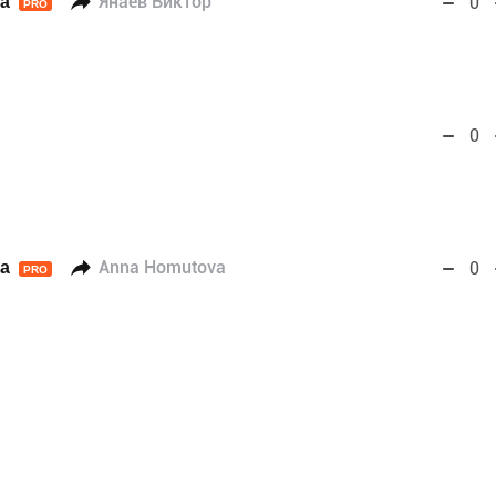
а
Янаев Виктор
0
PRO
0
а
Anna Homutova
0
PRO