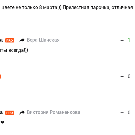
цвете не только 8 марта:)) Прелестная парочка, отличная
а
Вера Шанская
1
PRO
ты всегда!))
0
а
Виктория Романенкова
0
PRO
)❤