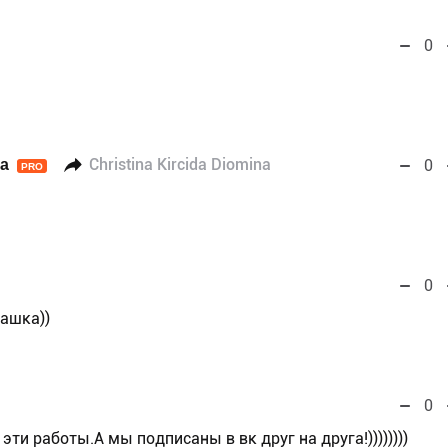
0
а
Christina Kircida Diomina
0
PRO
0
лашка))
0
 эти работы.А мы подписаны в вк друг на друга!))))))))