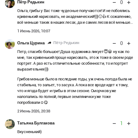
0
Пётр Редькин
Ольга, грибы у Вас тоже чудесные получаются! И не побоялись
кривенький нарисовать, не академический!)))🙂👍 К сожалению,
всё меньше таких в наших лесах, да и самих лесов всё меньше...
1 Июнь 2026, 10:07
0
Пётр Редькин
Ольга Цурина
Петр, спасибо большое! Душа художника ликует😇😀 ну как по
мне, так кривенький проще нарисовать, это ж тоже в своем роде
портрет. А раз есть отличительные особенности, то и портрет
выразительнее)))
Грибов меньше было в последние годы, уж очень погода была не
стабильна, то зальет, то засуха. А пока все вроде идет к тому,
что и ягода будет и грибы в этом сезоне. Сморчков уже
налопались по полной, первые землянички уже тоже
попробовали☺️😋
2 Июнь 2026, 20:38
1
Татьяна Булгакова
Вкусненький)