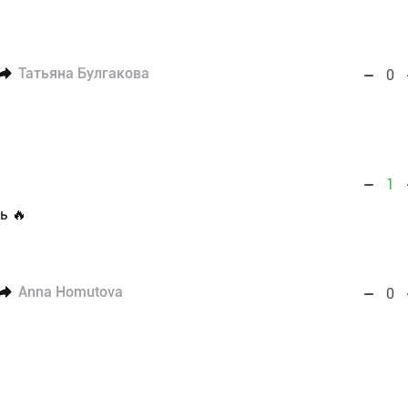
Татьяна Булгакова
0
1
ь 🔥
Anna Homutova
0