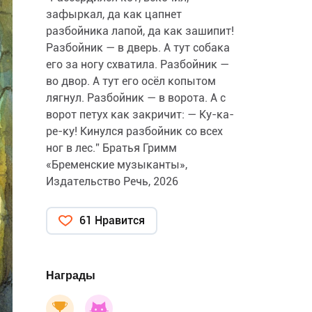
зафыркал, да как цапнет
разбойника лапой, да как зашипит!
Разбойник — в дверь. А тут собака
его за ногу схватила. Разбойник —
во двор. А тут его осёл копытом
лягнул. Разбойник — в ворота. А с
ворот петух как закричит: — Ку-ка-
ре-ку! Кинулся разбойник со всех
ног в лес.” Братья Гримм
«Бременские музыканты»,
Издательство Речь, 2026
61 Нравится
Награды