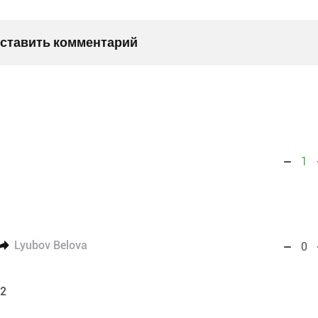
оставить комментарий
1
Lyubov Belova
0
42