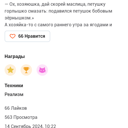
— Ох, хозяюшка, дай скорей маслица, петушку
горлышко смазать: подавился петушок бобовым
зёрнышком.»
А хозяйка-то с самого раннего утра за ягодами и
травами бродила по лесам по лугам. Корова не доена.
66 Нравится
С чего масло сделать?
«— Беги скорей к коровушке, проси у неё молока, а я
ужо собью маслица.»
Награды
Иллюстрация к русской народной сказке «Петушок и
бобовое зернышко» для издательства « Русское
слово», 2024.
Техники
Реализм
66 Лайков
563 Просмотра
14 Сентябрь 2024, 10:22