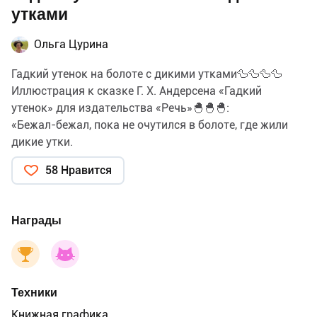
утками
Ольга Цурина
Гадкий утенок на болоте с дикими утками🦆🦆🦆🦆
Иллюстрация к сказке Г. Х. Андерсена «Гадкий
утенок» для издательства «Речь»🐣🐣🐣:
«Бежал-бежал, пока не очутился в болоте, где жили
дикие утки.
Усталый и печальный, пролежал он тут всю ночь.
58 Нравится
Утром дикие утки поднялись из гнёзд и увидали
нового товарища.
— Это что за птица? — спросили они.
Награды
Утёнок вертелся и кланялся во все стороны, как умел.
— Ну и страшилище ты! — сказали дикие утки. —
Впрочем,
нам всё равно, только не думай породниться с нами.»
Техники
Книжная графика