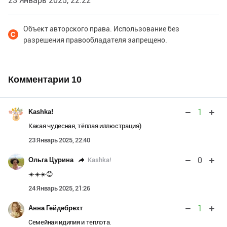
23 Январь 2025, 22:22
Объект авторского права. Использование без
разрешения правообладателя запрещено.
Комментарии
10
1
Kashka!
Какая чудесная, тëплая иллюстрация)
23 Январь 2025, 22:40
0
Kashka!
Ольга Цурина
☀️☀️☀️😊
24 Январь 2025, 21:26
1
Анна Гейдебрехт
Семейная идилия и теплота.