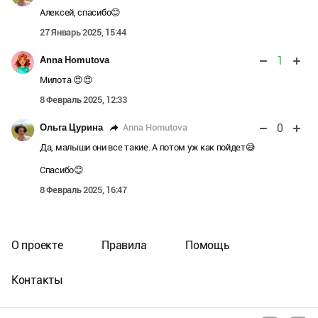
Алексей, спасибо😊
27 Январь 2025, 15:44
1
Anna Homutova
Милота 😍😍
8 Февраль 2025, 12:33
0
Anna Homutova
Ольга Цурина
Да, малыши они все такие. А потом уж как пойдет😅
Спасибо😊
8 Февраль 2025, 16:47
О проекте
Правила
Помощь
Контакты