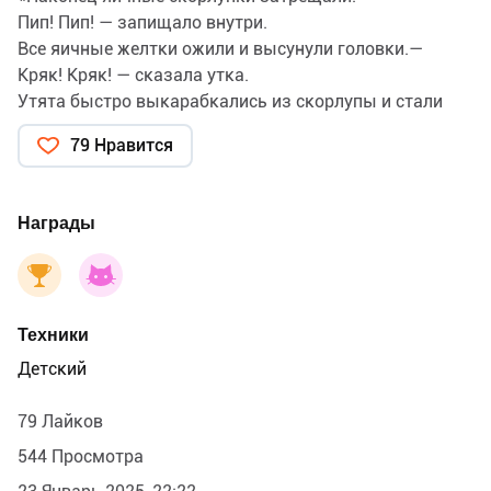
Пип! Пип! — запищало внутри.
Все яичные желтки ожили и высунули головки.—
Кряк! Кряк! — сказала утка.
Утята быстро выкарабкались из скорлупы и стали
озираться кругом под зелёными листьями лопуха;
79 Нравится
мать не мешала им — зелёный цвет полезен для
глаз.» Г. Х. Андерсен «Гадкий утенок». Иллюстрация к
сказке, издательство «Речь», 2025
Награды
Техники
Детский
79 Лайков
544 Просмотра