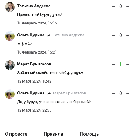
0
Татьяна Авдеева
Прелестный бурундучок!!!
10 Февраль 2024, 15:15
0
Татьяна Авдеева
Ольга Цурина
☀️☀️☀️😊
10 Февраль 2024, 15:21
1
Марат Брызгалов
Забавный хозяйственный бурундук+
12 Март 2024, 18:42
0
Марат Брызгалов
Ольга Цурина
Да, у бурундучка все запасы отборные😁
12 Март 2024, 22:35
О проекте
Правила
Помощь