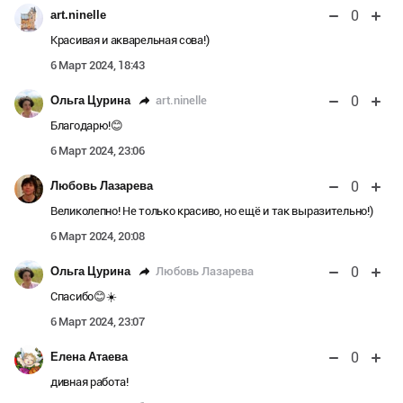
0
art.ninelle
Красивая и акварельная сова!)
6 Март 2024, 18:43
0
art.ninelle
Ольга Цурина
Благодарю!😊
6 Март 2024, 23:06
0
Любовь Лазарева
Великолепно! Не только красиво, но ещё и так выразительно!)
6 Март 2024, 20:08
0
Любовь Лазарева
Ольга Цурина
Спасибо😊☀️
6 Март 2024, 23:07
0
Елена Атаева
дивная работа!