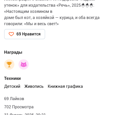
утенок» для издательства «Речь», 2025🐣🐣🐣:
«Настоящим хозяином в
доме был кот, а хозяйкой — курица, и оба всегда
говорили: «Мы и весь свет!»
Они считали самих себя половиной всего света, и
69 Нравится
притом лучшей половиной. Правда, утёнок полагал,
что можно быть на этот счёт и другого мнения. Но
курица этого не по­ терпела.
Награды
— Умеешь ты нести яйца? — спросила она утёнка.
— Нет.
— Так и держи язык на привязи!
А кот спросил:
Техники
— Умеешь ты выгибать спину, мурлыкать и пускать
искры?
Детский
Живопись
Книжная графика
— Нет.
— Так и не суйся со своим мнением, когда гово-
69 Лайков
рят умные люди!
702 Просмотра
И утёнок сидел в углу нахохлившись.»